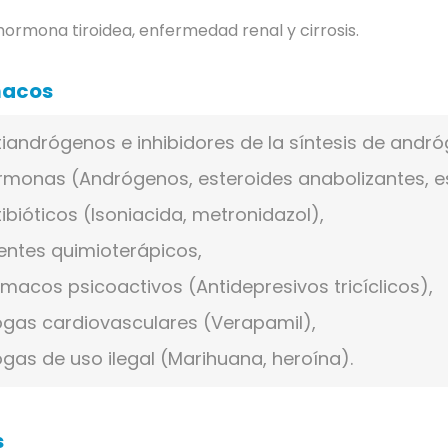
hormona tiroidea, enfermedad renal y cirrosis.
macos
iandrógenos e inhibidores de la síntesis de andr
rmonas (Andrógenos, esteroides anabolizantes, e
ibióticos (Isoniacida, metronidazol),
entes quimioterápicos,
macos psicoactivos (Antidepresivos tricíclicos),
ogas cardiovasculares (Verapamil),
gas de uso ilegal (Marihuana, heroína).
s