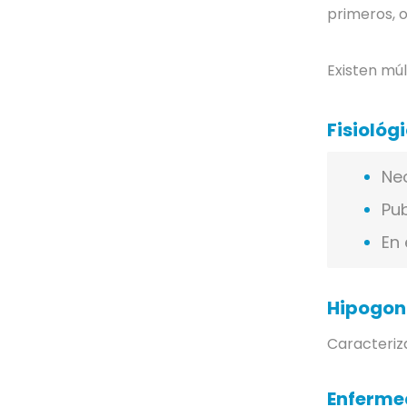
primeros, o
Existen múl
Fisiológ
Ne
Pub
En 
Hipogo
Caracteriza
Enferme