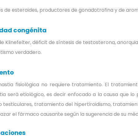
s de esteroides, productores de gonadotrofina y de aro
dad congénita
 Klinefelter, déficit de síntesis de testosterona, anorqu
tismo verdadero.
ento
astia fisiológica no requiere tratamiento.
El tratamien
ia será etiológico, es decir enfocado a la causa que l
o testiculares, tratamiento del hipertiroidismo, tratam
azar el fármaco causante según la sugerencia de su méd
aciones