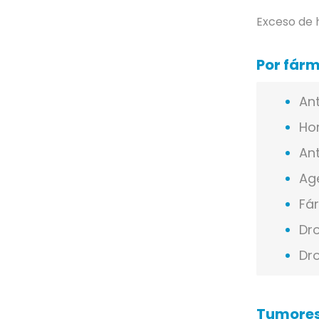
Exceso de 
Por fár
Ant
Ho
Ant
Ag
Fár
Dr
Dro
Tumore