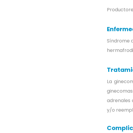
Productore
Enferme
Síndrome de
hermafrodi
Tratami
La ginecom
ginecomast
adrenales 
y/o reempl
Complic